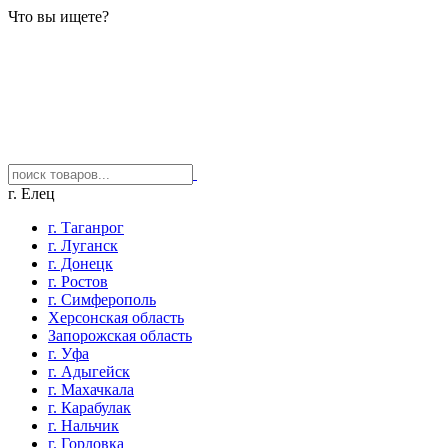
Что вы ищете?
г. Елец
г. Таганрог
г. Луганск
г. Донецк
г. Ростов
г. Симферополь
Херсонская область
Запорожская область
г. Уфа
г. Адыгейск
г. Махачкала
г. Карабулак
г. Нальчик
г. Горловка