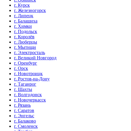
г. Курск
г. Железногорск
г. Липецк
г. Балашиха
г. Химки
г. Подольск
г. Королёв
г. Люберцы
г. Мытищи
г. Электросталь
г. Великий Новгород
г. Оренбург
г. Орск
г. Новотроицк
г. Ростов-на-Дону
г. Таганрог
г. Шахты
г. Волгодонск
г. Новочеркасск
г. Рязань
г. Саратов
г. Энгельс
г. Балаково
г. Смоленск