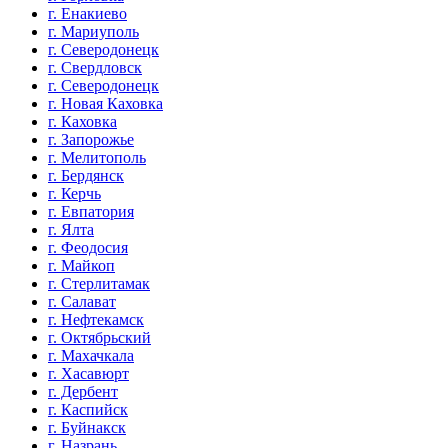
г. Енакиево
г. Мариуполь
г. Северодонецк
г. Свердловск
г. Северодонецк
г. Новая Каховка
г. Каховка
г. Запорожье
г. Мелитополь
г. Бердянск
г. Керчь
г. Евпатория
г. Ялта
г. Феодосия
г. Майкоп
г. Стерлитамак
г. Салават
г. Нефтекамск
г. Октябрьский
г. Махачкала
г. Хасавюрт
г. Дербент
г. Каспийск
г. Буйнакск
г. Назрань