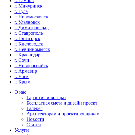
г. Тамбов
г. Мичуринск
г. Тула
г. Новомосковск
г. Ульяновск
г. Димитровград
г. Ставрополь
г. Пятигорск
г. Кисловодск
г. Невинномысск
г. Краснодар
г. Сочи
г. Новороссийск
г. Армавир
г. Ейск
г. Крым
О нас
Гарантия и возврат
Бесплатная смета и дизайн проект
Галерея
Архитекторам и проектировщикам
Новости
Статьи
Услуги