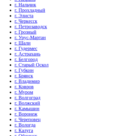
г. Нальчик
г. Прохладный
г. Элиста
г. Черкесск
г. Петрозаводск
г. Грозный
г. Урус-Мартан
г. Шали
г. Гудермес
г. Астрахань
г. Белгород
г. Старый Оскол
г. Губкин
г. Брянск
г. Владимир
г. Ковров
г. Муром
г. Волгоград
г. Волжский
г. Камышин
г. Воронеж
г. Череповец
г. Вологда
г. Калуга
г. Обнинск