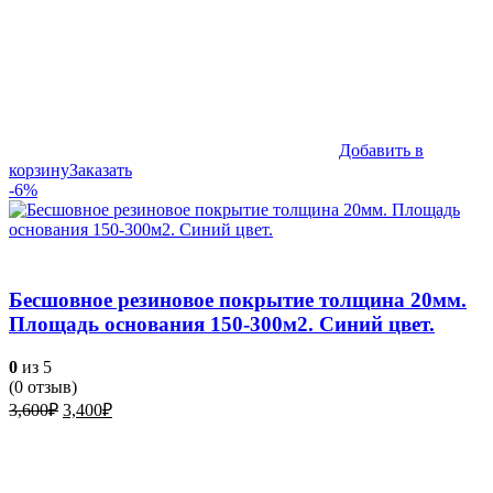
Добавить в
корзину
Заказать
-6%
Бесшовное резиновое покрытие толщина 20мм.
Площадь основания 150-300м2. Синий цвет.
0
из 5
(
0
отзыв)
Первоначальная
Текущая
3,600
₽
3,400
₽
цена
цена:
составляла
3,400₽.
3,600₽.