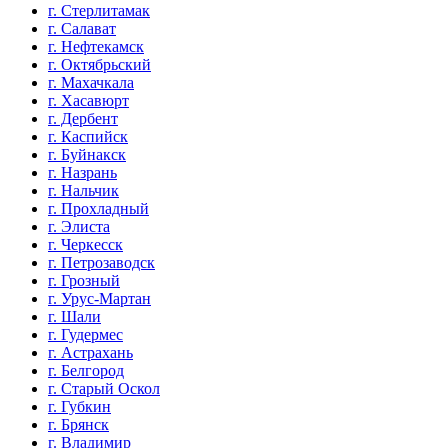
г. Стерлитамак
г. Салават
г. Нефтекамск
г. Октябрьский
г. Махачкала
г. Хасавюрт
г. Дербент
г. Каспийск
г. Буйнакск
г. Назрань
г. Нальчик
г. Прохладный
г. Элиста
г. Черкесск
г. Петрозаводск
г. Грозный
г. Урус-Мартан
г. Шали
г. Гудермес
г. Астрахань
г. Белгород
г. Старый Оскол
г. Губкин
г. Брянск
г. Владимир