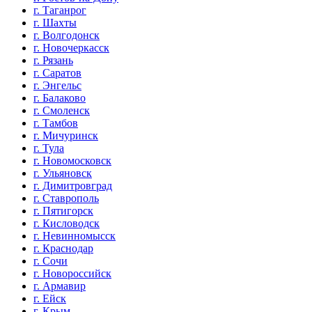
г. Таганрог
г. Шахты
г. Волгодонск
г. Новочеркасск
г. Рязань
г. Саратов
г. Энгельс
г. Балаково
г. Смоленск
г. Тамбов
г. Мичуринск
г. Тула
г. Новомосковск
г. Ульяновск
г. Димитровград
г. Ставрополь
г. Пятигорск
г. Кисловодск
г. Невинномысск
г. Краснодар
г. Сочи
г. Новороссийск
г. Армавир
г. Ейск
г. Крым