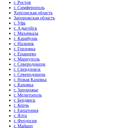
г. Ростов
г. Симферополь
Херсонская область
Запорожская область
г. Уфа
г. Адыгейск
г. Махачкала
г. Карабулак
г. Нальчик
г. Горловка
г. Енакиево
г. Мариуполь
г. Северодонецк
г. Свердловск
г. Северодонецк
г. Новая Каховка
г. Каховка
г. Запорожье
г. Мелитополь
г. Бердянск
г. Керчь
г. Евпатория
г. Ялта
г. Феодосия
г. Майкоп