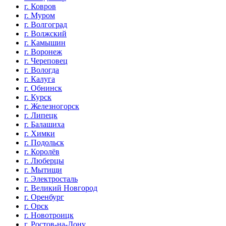
г. Ковров
г. Муром
г. Волгоград
г. Волжский
г. Камышин
г. Воронеж
г. Череповец
г. Вологда
г. Калуга
г. Обнинск
г. Курск
г. Железногорск
г. Липецк
г. Балашиха
г. Химки
г. Подольск
г. Королёв
г. Люберцы
г. Мытищи
г. Электросталь
г. Великий Новгород
г. Оренбург
г. Орск
г. Новотроицк
г. Ростов-на-Дону