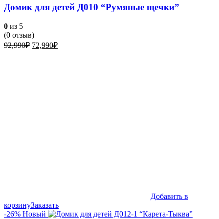
Домик для детей Д010 “Румяные щечки”
0
из 5
(
0
отзыв)
Первоначальная
Текущая
92,990
₽
72,990
₽
цена
цена:
составляла
72,990₽.
92,990₽.
Добавить в
корзину
Заказать
-26%
Новый