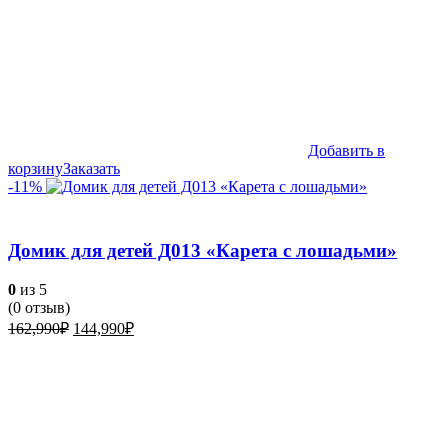
Добавить в
корзину
Заказать
-11%
Домик для детей Д013 «Карета с лошадьми»
0
из 5
(
0
отзыв)
Первоначальная
Текущая
162,990
₽
144,990
₽
цена
цена:
составляла
144,990₽.
162,990₽.