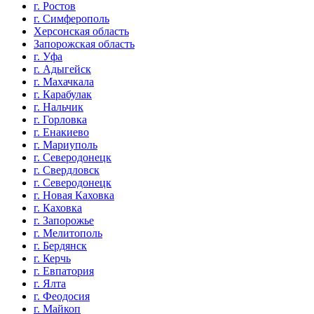
г. Ростов
г. Симферополь
Херсонская область
Запорожская область
г. Уфа
г. Адыгейск
г. Махачкала
г. Карабулак
г. Нальчик
г. Горловка
г. Енакиево
г. Мариуполь
г. Северодонецк
г. Свердловск
г. Северодонецк
г. Новая Каховка
г. Каховка
г. Запорожье
г. Мелитополь
г. Бердянск
г. Керчь
г. Евпатория
г. Ялта
г. Феодосия
г. Майкоп