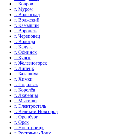
г. Ковров
г. Муром
г. Волгоград
г. Волжский
г. Камышин
г. Воронеж
г. Череповец
г. Вологда
г. Калуга
г. Обнинск
г. Курск
г. Железногорск
г. Липецк
г. Балашиха
г. Химки
г. Подольск
г. Королёв
г. Люберцы
г. Мытищи
г. Электросталь
г. Великий Новгород
г. Оренбург
г. Орск
г. Новотроицк
г. Ростов-на-Дону