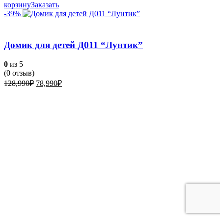
корзину
Заказать
-39%
Домик для детей Д011 “Лунтик”
0
из 5
(
0
отзыв)
Первоначальная
Текущая
128,990
₽
78,990
₽
цена
цена:
составляла
78,990₽.
128,990₽.