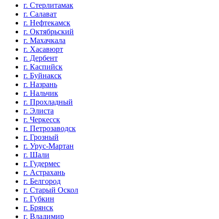
г. Стерлитамак
г. Салават
г. Нефтекамск
г. Октябрьский
г. Махачкала
г. Хасавюрт
г. Дербент
г. Каспийск
г. Буйнакск
г. Назрань
г. Нальчик
г. Прохладный
г. Элиста
г. Черкесск
г. Петрозаводск
г. Грозный
г. Урус-Мартан
г. Шали
г. Гудермес
г. Астрахань
г. Белгород
г. Старый Оскол
г. Губкин
г. Брянск
г. Владимир