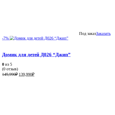
Под заказ
Заказать
-7%
Домик для детей Д026 “Джип”
0
из 5
(
0
отзыв)
Первоначальная
Текущая
149,990
₽
139,990
₽
цена
цена:
составляла
139,990₽.
149,990₽.