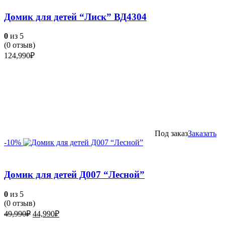
Домик для детей “Лиск” ВД4304
0
из 5
(
0
отзыв)
124,990
₽
Под заказ
Заказать
-10%
Домик для детей Д007 “Лесной”
0
из 5
(
0
отзыв)
Первоначальная
Текущая
49,990
₽
44,990
₽
цена
цена: