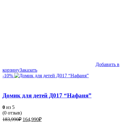
Добавить в
корзину
Заказать
-10%
Домик для детей Д017 “Нафаня”
0
из 5
(
0
отзыв)
Первоначальная
Текущая
183,990
₽
164,990
₽
цена
цена:
составляла
164,990₽.
183,990₽.