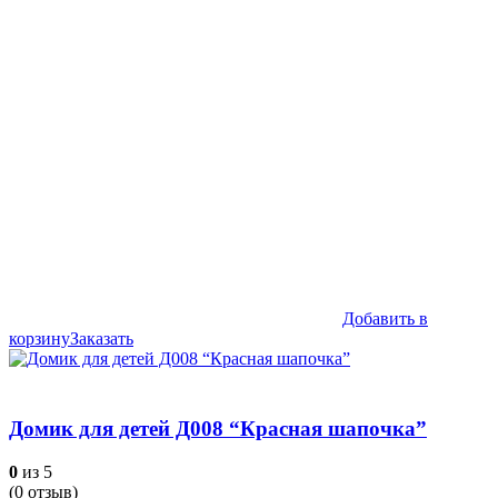
составляла
44,990₽.
49,990₽.
Добавить в
корзину
Заказать
Домик для детей Д008 “Красная шапочка”
0
из 5
(
0
отзыв)