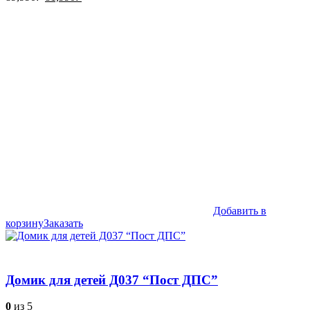
цена
цена:
составляла
81,990₽.
89,990₽.
Добавить в
корзину
Заказать
Домик для детей Д037 “Пост ДПС”
0
из 5