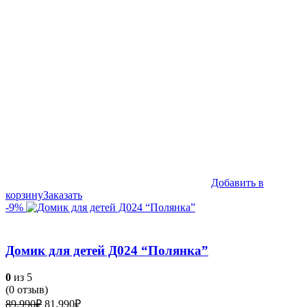
Добавить в
корзину
Заказать
-9%
Домик для детей Д024 “Полянка”
0
из 5
(
0
отзыв)
Первоначальная
Текущая
89,990
₽
81,990
₽