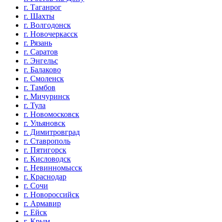
г. Таганрог
г. Шахты
г. Волгодонск
г. Новочеркасск
г. Рязань
г. Саратов
г. Энгельс
г. Балаково
г. Смоленск
г. Тамбов
г. Мичуринск
г. Тула
г. Новомосковск
г. Ульяновск
г. Димитровград
г. Ставрополь
г. Пятигорск
г. Кисловодск
г. Невинномысск
г. Краснодар
г. Сочи
г. Новороссийск
г. Армавир
г. Ейск
г. Крым