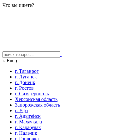
Что вы ищете?
г. Елец
г. Таганрог
г. Луганск
г. Донецк
г. Ростов
г. Симферополь
Херсонская область
Запорожская область
г. Уфа
г. Адыгейск
г. Махачкала
г. Карабулак
г. Нальчик
г. Горловка