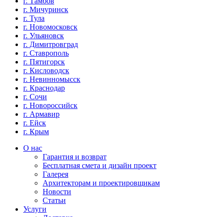
г. Тамбов
г. Мичуринск
г. Тула
г. Новомосковск
г. Ульяновск
г. Димитровград
г. Ставрополь
г. Пятигорск
г. Кисловодск
г. Невинномысск
г. Краснодар
г. Сочи
г. Новороссийск
г. Армавир
г. Ейск
г. Крым
О нас
Гарантия и возврат
Бесплатная смета и дизайн проект
Галерея
Архитекторам и проектировщикам
Новости
Статьи
Услуги