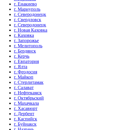
г. Енакиево
г. Мариуполь
г. Северодонецк
г. Свердловск
г. Северодонецк
г. Новая Каховка
г. Каховка
г. Запорожье
г. Мелитополь
г. Бердянск
г. Керчь
г. Евпатория
г. Ялта
г. Феодосия
г. Майкоп
г. Стерлитамак
г. Салават
г. Нефтекамск
г. Октябрьский
г. Махачкала
г. Хасавюрт
г. Дербент
г. Каспийск
г. Буйнакск
г. Назрань