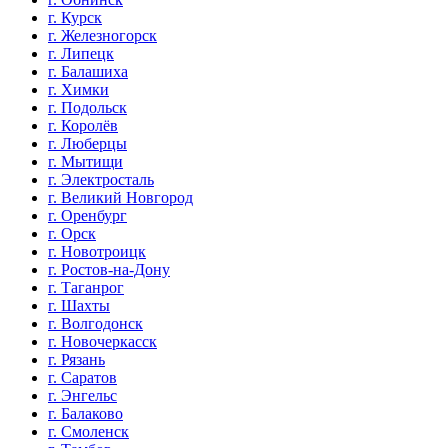
г. Курск
г. Железногорск
г. Липецк
г. Балашиха
г. Химки
г. Подольск
г. Королёв
г. Люберцы
г. Мытищи
г. Электросталь
г. Великий Новгород
г. Оренбург
г. Орск
г. Новотроицк
г. Ростов-на-Дону
г. Таганрог
г. Шахты
г. Волгодонск
г. Новочеркасск
г. Рязань
г. Саратов
г. Энгельс
г. Балаково
г. Смоленск