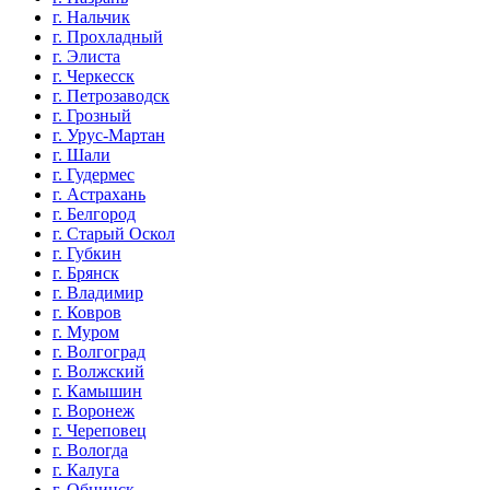
г. Нальчик
г. Прохладный
г. Элиста
г. Черкесск
г. Петрозаводск
г. Грозный
г. Урус-Мартан
г. Шали
г. Гудермес
г. Астрахань
г. Белгород
г. Старый Оскол
г. Губкин
г. Брянск
г. Владимир
г. Ковров
г. Муром
г. Волгоград
г. Волжский
г. Камышин
г. Воронеж
г. Череповец
г. Вологда
г. Калуга
г. Обнинск