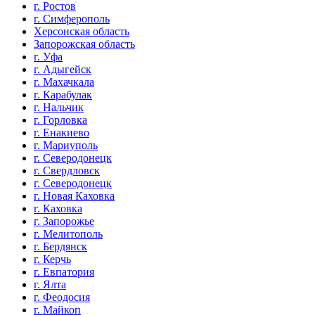
г. Ростов
г. Симферополь
Херсонская область
Запорожская область
г. Уфа
г. Адыгейск
г. Махачкала
г. Карабулак
г. Нальчик
г. Горловка
г. Енакиево
г. Мариуполь
г. Северодонецк
г. Свердловск
г. Северодонецк
г. Новая Каховка
г. Каховка
г. Запорожье
г. Мелитополь
г. Бердянск
г. Керчь
г. Евпатория
г. Ялта
г. Феодосия
г. Майкоп