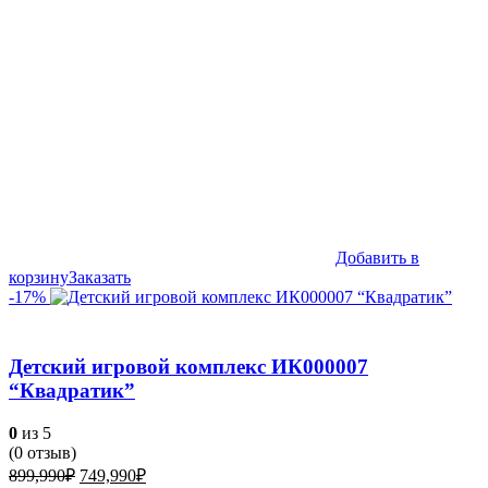
Добавить в
корзину
Заказать
-17%
Детский игровой комплекс ИК000007
“Квадратик”
0
из 5
(
0
отзыв)
Первоначальная
Текущая
899,990
₽
749,990
₽