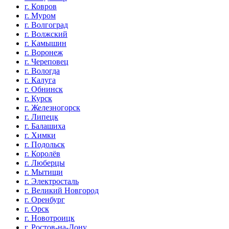
г. Ковров
г. Муром
г. Волгоград
г. Волжский
г. Камышин
г. Воронеж
г. Череповец
г. Вологда
г. Калуга
г. Обнинск
г. Курск
г. Железногорск
г. Липецк
г. Балашиха
г. Химки
г. Подольск
г. Королёв
г. Люберцы
г. Мытищи
г. Электросталь
г. Великий Новгород
г. Оренбург
г. Орск
г. Новотроицк
г. Ростов-на-Дону