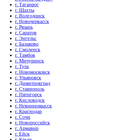
г. Таганрог
г. Шахты
г. Волгодонск
г. Новочеркасск
г. Рязань
г. Саратов
г. Энгельс
г. Балаково
г. Смоленск
г. Тамбов
г. Мичуринск
г. Тула
г. Новомосковск
г. Ульяновск
г. Димитровград
г. Ставрополь
г. Пятигорск
г. Кисловодск
г. Невинномысск
г. Краснодар
г. Сочи
г. Новороссийск
г. Армавир
г. Ейск
г. Крым