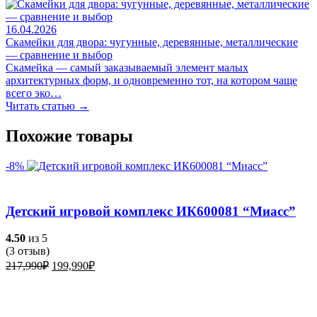
16.04.2026
Скамейки для двора: чугунные, деревянные, металлические
— сравнение и выбор
Скамейка — самый заказываемый элемент малых
архитектурных форм, и одновременно тот, на котором чаще
всего эко…
Читать статью →
Похожие товары
-8%
Детский игровой комплекс ИК600081 “Миасс”
4.50
из 5
(
3
отзыв)
Первоначальная
Текущая
217,990
₽
199,990
₽
цена
цена:
составляла
199,990₽.
217,990₽.