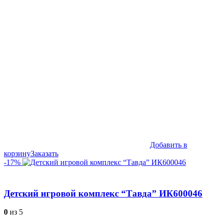
цена
цена:
составляла
749,990₽.
899,990₽.
Добавить в
корзину
Заказать
-17%
Детский игровой комплекс “Тавда” ИК600046
0
из 5