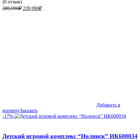
(
0
отзыв)
Первоначальная
Текущая
289,990
₽
239,990
₽
цена
цена:
составляла
239,990₽.
289,990₽.
Добавить в
корзину
Заказать
-17%
Детский игровой комплекс “Нолинск” ИК600034