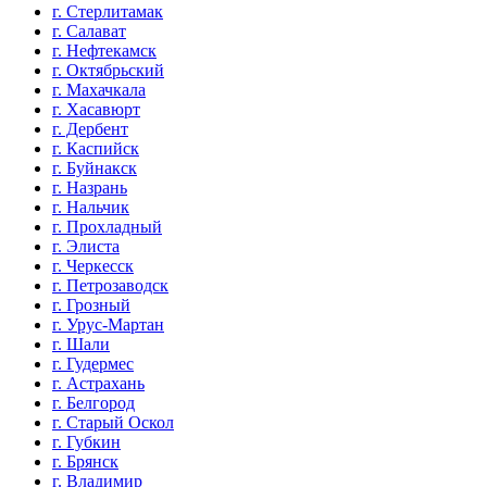
г. Стерлитамак
г. Салават
г. Нефтекамск
г. Октябрьский
г. Махачкала
г. Хасавюрт
г. Дербент
г. Каспийск
г. Буйнакск
г. Назрань
г. Нальчик
г. Прохладный
г. Элиста
г. Черкесск
г. Петрозаводск
г. Грозный
г. Урус-Мартан
г. Шали
г. Гудермес
г. Астрахань
г. Белгород
г. Старый Оскол
г. Губкин
г. Брянск
г. Владимир