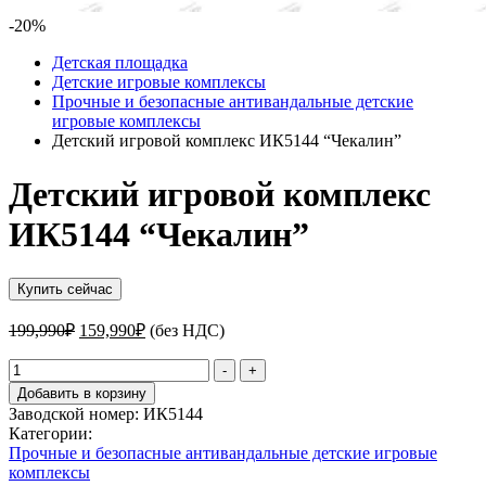
-20%
Детская площадка
Детские игровые комплексы
Прочные и безопасные антивандальные детские
игровые комплексы
Детский игровой комплекс ИК5144 “Чекалин”
Детский игровой комплекс
ИК5144 “Чекалин”
Купить сейчас
Первоначальная
Текущая
199,990
₽
159,990
₽
(без НДС)
цена
цена:
составляла
Количество
159,990₽.
-
+
товара
199,990₽.
Добавить в корзину
Детский
Заводской номер:
ИК5144
игровой
Категории:
комплекс
Прочные и безопасные антивандальные детские игровые
ИК5144
комплексы
"Чекалин"