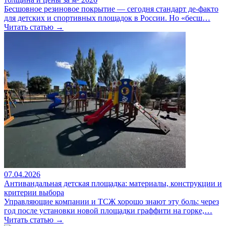
Бесшовное резиновое покрытие — сегодня стандарт де-факто
для детских и спортивных площадок в России. Но «бесш…
Читать статью →
07.04.2026
Антивандальная детская площадка: материалы, конструкции и
критерии выбора
Управляющие компании и ТСЖ хорошо знают эту боль: через
год после установки новой площадки граффити на горке,…
Читать статью →